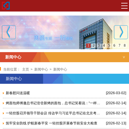
1
2
3
4
5
6
7
8
新闻中心
新闻中心
当前位置：
主页
>
新闻中心
>
新闻中心
新闻中心
新春慰问送温暖
[2026-03-02]
烤面包师傅邀总书记尝尝新烤的面包，总书记笑着说：“一样买一个”，然后掏出20元钱
[2026-02-14]
一轻控股召开领导干部会议 传达学习习近平总书记在北京考察并看望慰问基层干部群众时的重要讲话精神
[2026-02-14]
筑牢安全防线 护航新春平安 一轻控股开展春节前安全大检查
[2026-02-13]