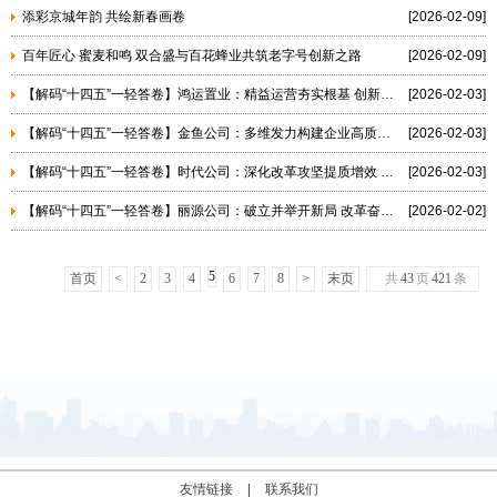
添彩京城年韵 共绘新春画卷
[2026-02-09]
百年匠心 蜜麦和鸣 双合盛与百花蜂业共筑老字号创新之路
[2026-02-09]
【解码“十四五”一轻答卷】鸿运置业：精益运营夯实根基 创新驱动擘画新篇
[2026-02-03]
【解码“十四五”一轻答卷】金鱼公司：多维发力构建企业高质量发展新格局
[2026-02-03]
【解码“十四五”一轻答卷】时代公司：深化改革攻坚提质增效 蓄力赋能发展向新向好
[2026-02-03]
【解码“十四五”一轻答卷】丽源公司：破立并举开新局 改革奋楫谱新篇
[2026-02-02]
5
首页
<
2
3
4
6
7
8
>
末页
共
43
页
421
条
友情链接
|
联系我们