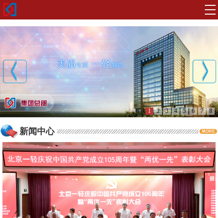
1
2
3
4
5
6
7
8
新闻中心