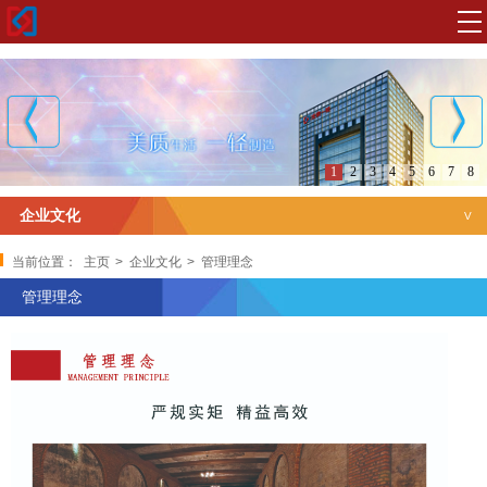
1
2
3
4
5
6
7
8
企业文化
企业标识
当前位置：
主页
>
企业文化
>
管理理念
管理理念
企业愿景
企业使命
核心价值观
企业精神