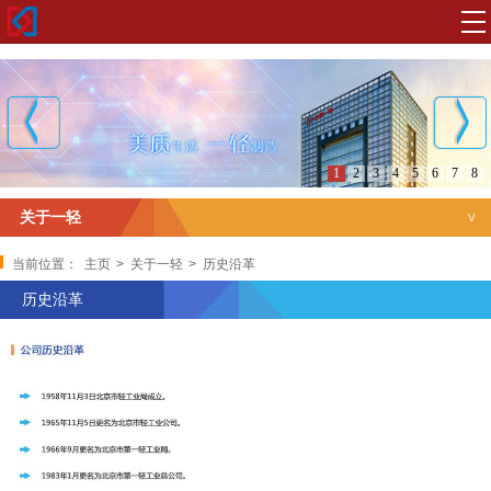
1
2
3
4
5
6
7
8
关于一轻
一轻简介
当前位置：
主页
>
关于一轻
>
历史沿革
历史沿革
领导班子
组织机构
历史沿革
所属企业