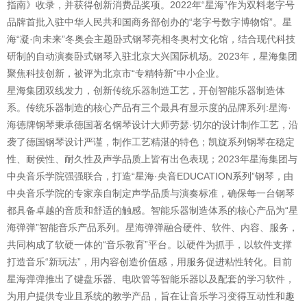
指南》收录，并获得创新消费品奖项。2022年“星海”作为双料老字号
品牌首批入驻中华人民共和国商务部创办的“老字号数字博物馆”。星
海“凝·向未来”冬奥会主题卧式钢琴亮相冬奥村文化馆，结合现代科技
研制的自动演奏卧式钢琴入驻北京大兴国际机场。2023年，星海集团
聚焦科技创新，被评为北京市“专精特新”中小企业。
星海集团双线发力，创新传统乐器制造工艺，开创智能乐器制造体
系。传统乐器制造的核心产品有三个最具有显示度的品牌系列:星海·
海德牌钢琴秉承德国著名钢琴设计大师劳瑟·切尔的设计制作工艺，沿
袭了德国钢琴设计严谨，制作工艺精湛的特色；凯旋系列钢琴在稳定
性、耐侯性、耐久性及声学品质上皆有出色表现；2023年星海集团与
中央音乐学院强强联合，打造“星海·央音EDUCATION系列”钢琴，由
中央音乐学院的专家亲自制定声学品质与演奏标准，确保每一台钢琴
都具备卓越的音质和舒适的触感。智能乐器制造体系的核心产品为“星
海弹弹”智能音乐产品系列。星海弹弹融合硬件、软件、内容、服务，
共同构成了软硬一体的“音乐教育”平台。以硬件为抓手，以软件支撑
打造音乐“新玩法”，用内容创造价值感，用服务促进粘性转化。目前
星海弹弹推出了键盘乐器、电吹管等智能乐器以及配套的学习软件，
为用户提供专业且系统的教学产品，旨在让音乐学习变得互动性和趣