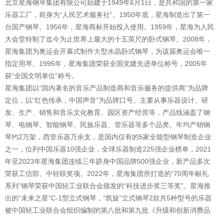
北京星海钢琴集团有限公司始建于1949年6月1日，是共和国的第一家
乐器工厂，前身为“人民艺术服务社”。1950年底，星海制造出了第一
台国产钢琴。1956年，星海商标开始投入使用。1959年，星海为人民
大会堂特制了迄今为止世界上最大的十五英尺的卧式钢琴。2008年，
星海集团为奥运会开幕式制作大型水晶卧式钢琴，为该届奥运会唯一
指定用琴。1995年，星海集团荣获全国党建先进单位称号，2005年
获“全国文明单位”称号。
星海集团以“国内著名的音乐产品制造商和音乐服务的提供商”为品牌
定位，以“红色传承，中国声音”为品牌口号。主要从事乐器设计、研
发、生产、销售和音乐文化教育、园区资产经营等，产品线涵盖了钢
琴、电钢琴、智能钢琴、民族乐器、管乐器等多个品类。年均产销钢
琴约2万架，西管乐器万余支，是国内仅有的5家全能型钢琴制造企业
之一，位列中国乐器10强企业，全球乐器制造225强企业榜单，2021
年至2023年星海集团连续三年跻身中国品牌500强企业，新产品多次
荣获工信部、中轻联奖项。2022年，星海集团所打造的“70周年献礼
系列”钢琴荣获中国轻工业联合会颁发的“科技进步奖三等奖”。星海推
出的“未来之星”C-1型立式钢琴，“凯旋”立式钢琴2款共5种型号的乐器
被中国轻工业联合会组织编制的第八批和第九批《升级和创新消费品