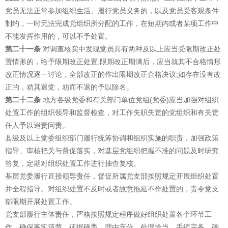
党员无法正常参加组织生活、履行党员义务的，以及党员受客观条件
制约，一时无法完成党组织所分配的工作，在短期内或者某项工作中
不能发挥作用的，可以不予处置。
第二十一条
对调查核实中发现党员具有两种及以上应当受限期改正处
置情形的，给予限期改正处置;限期改正期满后，应当就其不合格情形
改正情况逐一讨论，全部改正的作出限期改正合格决议;如存在没有改
正的，劝其退党，劝而不退的予以除名。
第二十二条
地方各级党委和有关部门单位党组(党委)应当加强对组织
处置工作的组织领导和监督检查，对工作失职失责的党组织和有关责
任人予以追责问责。
县级及以上党委组织部门履行统筹协调和组织实施的职责，加强政策
指导、审核把关与督促落实，对基层党组织把握不准的问题及时研究
答复，定期对组织处置工作进行抽查复核。
基层党委履行直接领导责任，督促所属党支部按照规定开展组织处置
并全程指导。对组织处置不及时或者故意拖延不作处置的，责令党支
部限期开展处置工作。
党支部履行主体责任，严格按照规定程序做好组织处置各个环节工
作，确保事实清楚、证据确凿、理由充分、处理恰当、手续完备，确