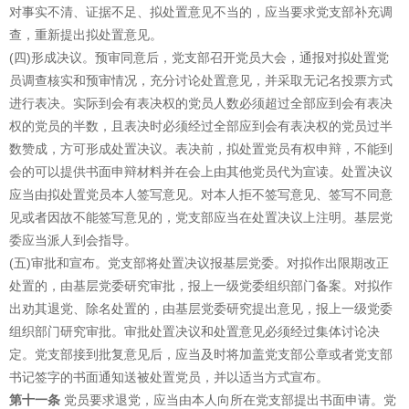
对事实不清、证据不足、拟处置意见不当的，应当要求党支部补充调
查，重新提出拟处置意见。
(四)形成决议。预审同意后，党支部召开党员大会，通报对拟处置党
员调查核实和预审情况，充分讨论处置意见，并采取无记名投票方式
进行表决。实际到会有表决权的党员人数必须超过全部应到会有表决
权的党员的半数，且表决时必须经过全部应到会有表决权的党员过半
数赞成，方可形成处置决议。表决前，拟处置党员有权申辩，不能到
会的可以提供书面申辩材料并在会上由其他党员代为宣读。处置决议
应当由拟处置党员本人签写意见。对本人拒不签写意见、签写不同意
见或者因故不能签写意见的，党支部应当在处置决议上注明。基层党
委应当派人到会指导。
(五)审批和宣布。党支部将处置决议报基层党委。对拟作出限期改正
处置的，由基层党委研究审批，报上一级党委组织部门备案。对拟作
出劝其退党、除名处置的，由基层党委研究提出意见，报上一级党委
组织部门研究审批。审批处置决议和处置意见必须经过集体讨论决
定。党支部接到批复意见后，应当及时将加盖党支部公章或者党支部
书记签字的书面通知送被处置党员，并以适当方式宣布。
第十一条
党员要求退党，应当由本人向所在党支部提出书面申请。党