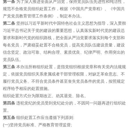
第一条
为了深入推进全面从严治党，保持党员队伍先进性和纯洁性，
规范不合格党员组织处置工作，根据《中国共产党章程》、《中国共
产党党员教育管理工作条例》，制定本办法。
第二条
坚持以习近平新时代中国特色社会主义思想为指导，深入贯彻
习近平总书记关于党的建设的重要思想，认真落实新时代党的建设总
要求和新时代党的组织路线，把全面从严治党要求落实到每个支部和
每名党员，严肃稳妥处置不合格党员，提高党员队伍建设质量，建设
信念坚定、政治可靠、结构合理、素质优良、纪律严明、作用突出的
党员队伍。
第三条
本办法所称组织处置，是指党组织根据党章和有关党内法规规
定，依据党员组织关系隶属或者干部管理权限，对缺乏革命意志、不
履行党员义务、不符合党员条件甚至丧失党员条件的党员，按照规定
程序给予相应的处置措施。
组织处置方式分为限期改正、劝其退党、除名。
第四条
违犯党纪的党员受到党纪处分的，不因同一问题再进行组织处
置。
第五条
组织处置工作应当遵循下列原则:
(一)坚持党员标准、严格教育管理监督;