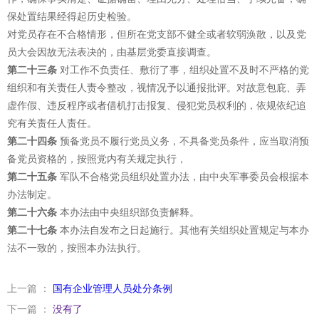
保处置结果经得起历史检验。
对党员存在不合格情形，但所在党支部不健全或者软弱涣散，以及党
员大会因故无法表决的，由基层党委直接调查。
第二十三条
对工作不负责任、敷衍了事，组织处置不及时不严格的党
组织和有关责任人责令整改，视情况予以通报批评。对故意包庇、弄
虚作假、违反程序或者借机打击报复、侵犯党员权利的，依规依纪追
究有关责任人责任。
第二十四条
预备党员不履行党员义务，不具备党员条件，应当取消预
备党员资格的，按照党内有关规定执行，
第二十五条
军队不合格党员组织处置办法，由中央军事委员会根据本
办法制定。
第二十六条
本办法由中央组织部负责解释。
第二十七条
本办法自发布之日起施行。其他有关组织处置规定与本办
法不一致的，按照本办法执行。
上一篇 ：
国有企业管理人员处分条例
下一篇 ：
没有了