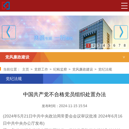
1
2
3
4
5
6
7
8
党风廉政建设
党纪法规
当前位置：
主页
>
党群工作
>
纪检监察
>
党风廉政建设
>
党纪法规
党纪法规
工作动态
中国共产党不合格党员组织处置办法
发布时间：2024-11-15 15:54
(2024年5月21日中共中央政治局常委会会议审议批准 2024年6月16
日中共中央办公厅发布)