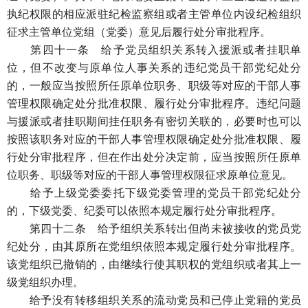
执纪权限的相应派驻纪检监察组或者主管单位内设纪检组织
征求主管单位党组（党委）意见后履行处分审批程序。
第四十一条 给予党员组织关系转入援派或者挂职单
位，但不改变与原单位人事关系的违纪党员干部党纪处分
的，一般应当按照所任原单位职务、职级等对应的干部人事
管理权限确定处分批准权限、履行处分审批程序。违纪问题
与援派或者挂职期间挂任职务有密切关联的，必要时也可以
按照该职务对应的干部人事管理权限确定处分批准权限、履
行处分审批程序，但在作出处分决定前，应当按照所任原单
位职务、职级等对应的干部人事管理权限征求原单位意见。
给予上级党委委托下级党委管理的党员干部党纪处分
的，下级党委、纪委可以依照本规定履行处分审批程序。
第四十二条 给予组织关系转出但尚未被接收的党员党
纪处分，由其原所在党组织依照本规定履行处分审批程序。
该党组织已撤销的，由继续行使其职权的党组织或者其上一
级党组织办理。
给予没有转移组织关系的流动党员和已停止党籍的党员