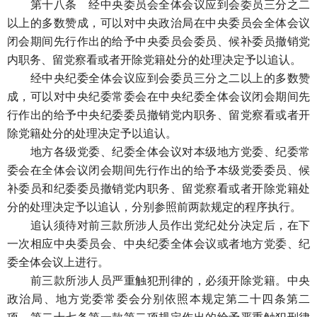
第十八条 经中央委员会全体会议应到会委员三分之二
以上的多数赞成，可以对中央政治局在中央委员会全体会议
闭会期间先行作出的给予中央委员会委员、候补委员撤销党
内职务、留党察看或者开除党籍处分的处理决定予以追认。
经中央纪委全体会议应到会委员三分之二以上的多数赞
成，可以对中央纪委常委会在中央纪委全体会议闭会期间先
行作出的给予中央纪委委员撤销党内职务、留党察看或者开
除党籍处分的处理决定予以追认。
地方各级党委、纪委全体会议对本级地方党委、纪委常
委会在全体会议闭会期间先行作出的给予本级党委委员、候
补委员和纪委委员撤销党内职务、留党察看或者开除党籍处
分的处理决定予以追认，分别参照前两款规定的程序执行。
追认须待对前三款所涉人员作出党纪处分决定后，在下
一次相应中央委员会、中央纪委全体会议或者地方党委、纪
委全体会议上进行。
前三款所涉人员严重触犯刑律的，必须开除党籍。中央
政治局、地方党委常委会分别依照本规定第二十四条第二