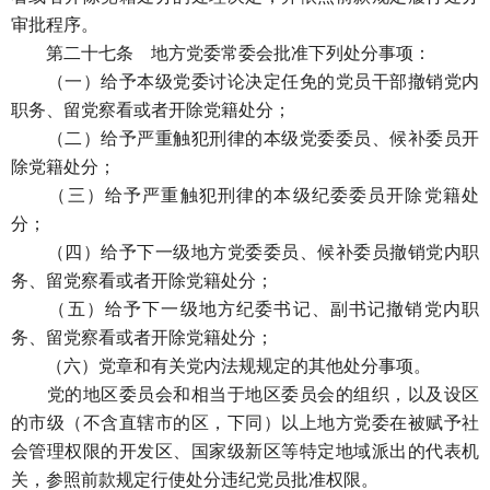
审批程序。
第二十七条 地方党委常委会批准下列处分事项：
（一）给予本级党委讨论决定任免的党员干部撤销党内
职务、留党察看或者开除党籍处分；
（二）给予严重触犯刑律的本级党委委员、候补委员开
除党籍处分；
（三）给予严重触犯刑律的本级纪委委员开除党籍处
分；
（四）给予下一级地方党委委员、候补委员撤销党内职
务、留党察看或者开除党籍处分；
（五）给予下一级地方纪委书记、副书记撤销党内职
务、留党察看或者开除党籍处分；
（六）党章和有关党内法规规定的其他处分事项。
党的地区委员会和相当于地区委员会的组织，以及设区
的市级（不含直辖市的区，下同）以上地方党委在被赋予社
会管理权限的开发区、国家级新区等特定地域派出的代表机
关，参照前款规定行使处分违纪党员批准权限。