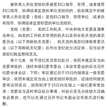
被审查人所在党组织系接受归口领导、管理，或者接受
归口指导、协调或者监督的单位党组织的，前款规定中的被
审查人所在党委（党组）是指归口领导、管理单位，或者负
有指导、协调或者监督职责的单位党组织。
党组（党委）、党的工作机关、中央和地方党委直属事
业单位、由党的工作机关管理的机关以及所在机关党的基层
委员会（以下简称机关党委）、机关党的基层纪律检查委员
会（以下简称机关纪委）在作出党纪处分决定前，应当征求
派驻纪检监察组意见。
第十七条 给予违纪党员党纪处分，依照本规定应当由
党委审批的，须经本级纪委常委会（未设常委会的应当召开
纪委全体会议，下同）审议通过后于15日内报请这一级党委
审议；依照本规定应当由上级党组织审批的，还须经同级党
委审议同意后，按照程序于15日内呈报上一级纪委审查批
准；党委应当及时审议处分事项，对处分意见分歧较大且确
有必要的，也可以先通过召开书记专题会议等形式进行酝
酿。