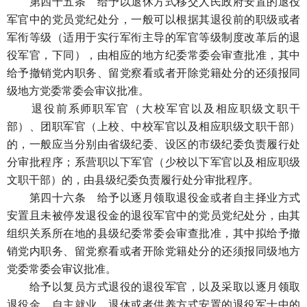
第四十五条 给予以退休方式移交人民政府安置的退役
军官中的党员党纪处分，一般可以根据其退役前的职级或者
军衔等级（适用于实行军衔主导的军官等级制度改革后的退
役军官，下同），由相应的地方纪委常委会审查批准，其中
给予撤销党内职务、留党察看或者开除党籍处分的还须报同
级地方党委常委会审议批准。
退役前系师职军官（大校军官以及相应职级文职干
部）、团职军官（上校、中校军官以及相应职级文职干部）
的，一般应当分别由省级纪委、设区的市级纪委负责履行处
分审批程序；系营职以下军官（少校以下军官以及相应职级
文职干部）的，由县级纪委负责履行处分审批程序。
第四十六条 给予以逐月领取退役金或者自主择业方式
安置且未被停发退役金的退役军官中的党员党纪处分，由其
组织关系所在地的县级纪委常委会审查批准，其中拟给予撤
销党内职务、留党察看或者开除党籍处分的还须报同级地方
党委常委会审议批准。
给予以复员方式退役的退役军官，以及采取以逐月领取
退役金、自主就业、退休或者供养方式安置的退役军士中的