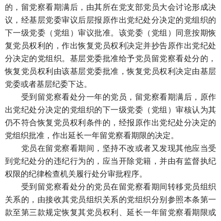
的，留党察看期满后，由其所在党支部党员大会讨论形成决
议，经基层党委审议后层报原作出党纪处分决定的党组织的
下一级党委（党组）审议批准。该党委（党组）同意按期恢
复党员权利的，作出恢复党员权利决定并抄告原作出党纪处
分决定的党组织。基层党委批准给予党员留党察看处分的，
恢复党员权利由该基层党委批准，恢复党员权利决定由基层
党委或者基层纪委下达。
受到留党察看处分一年的党员，留党察看期满后，原作
出党纪处分决定的党组织的下一级党委（党组）审核认为其
仍不符合恢复党员权利条件的，经报原作出党纪处分决定的
党组织批准，作出延长一年留党察看期限的决定。
党员在留党察看期间，坚持不改或者又发现其他应当受
到党纪处分的违纪行为的，应当开除党籍，并由有监督执纪
权限的纪律检查机关履行处分审批程序。
受到留党察看处分的党员在留党察看期间转移党员组织
关系的，由接收其党员组织关系的党组织分别参照本条第一
款至第三款规定恢复其党员权利、延长一年留党察看期限或