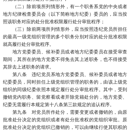
（二）除前项所列情形外，有一个职务系党的中央或者
地方纪律检查委员会（以下简称地方纪委）委员的，应当按
照该职务对应的处分批准权限履行处分审批程序；
（三）除前两项所列情形外，应当按照违纪党员所担任
的最高一级党组织管理的多个职务分别对应的处分批准权限
就高履行处分审批程序。
地方党委委员、候补委员或者地方纪委委员在接受审查
期间，其所在的地方党委不得免去其上述职务，也不得接受
其辞去上述职务的请求。
第八条 违纪党员系地方党委委员、候补委员或者地方
纪委委员，同时担任上级党组织管理的职务的，由该上级党
组织的同级纪委依照本规定履行处分审批程序。其中，受到
撤销党内职务、留党察看或者开除党籍处分的，地方党委、
纪委无需履行本规定第十八条第三款规定的追认程序。
第九条 对党员所作处分，需要变更或者撤销的，由原
批准处分决定的党组织或者有处分批准权的党组织审批。原
批准处分决定的党组织已撤销的，可以由继续行使其职权的