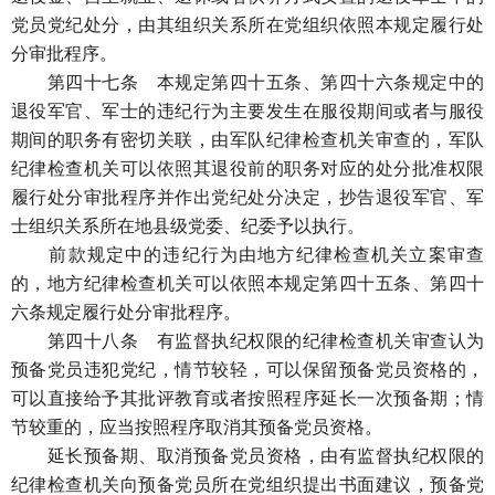
党员党纪处分，由其组织关系所在党组织依照本规定履行处
分审批程序。
第四十七条 本规定第四十五条、第四十六条规定中的
退役军官、军士的违纪行为主要发生在服役期间或者与服役
期间的职务有密切关联，由军队纪律检查机关审查的，军队
纪律检查机关可以依照其退役前的职务对应的处分批准权限
履行处分审批程序并作出党纪处分决定，抄告退役军官、军
士组织关系所在地县级党委、纪委予以执行。
前款规定中的违纪行为由地方纪律检查机关立案审查
的，地方纪律检查机关可以依照本规定第四十五条、第四十
六条规定履行处分审批程序。
第四十八条 有监督执纪权限的纪律检查机关审查认为
预备党员违犯党纪，情节较轻，可以保留预备党员资格的，
可以直接给予其批评教育或者按照程序延长一次预备期；情
节较重的，应当按照程序取消其预备党员资格。
延长预备期、取消预备党员资格，由有监督执纪权限的
纪律检查机关向预备党员所在党组织提出书面建议，预备党