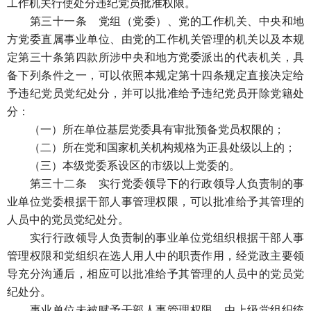
工作机关行使处分违纪党员批准权限。
第三十一条 党组（党委）、党的工作机关、中央和地
方党委直属事业单位、由党的工作机关管理的机关以及本规
定第三十条第四款所涉中央和地方党委派出的代表机关，具
备下列条件之一，可以依照本规定第十四条规定直接决定给
予违纪党员党纪处分，并可以批准给予违纪党员开除党籍处
分：
（一）所在单位基层党委具有审批预备党员权限的；
（二）所在党和国家机关机构规格为正县处级以上的；
（三）本级党委系设区的市级以上党委的。
第三十二条 实行党委领导下的行政领导人负责制的事
业单位党委根据干部人事管理权限，可以批准给予其管理的
人员中的党员党纪处分。
实行行政领导人负责制的事业单位党组织根据干部人事
管理权限和党组织在选人用人中的职责作用，经党政主要领
导充分沟通后，相应可以批准给予其管理的人员中的党员党
纪处分。
事业单位未被赋予干部人事管理权限，由上级党组织统