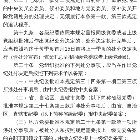
项、第二十七条第一款第二项规定作出的给予严重触犯刑律
的中央委员会委员、候补委员和地方党委委员、候补委员开
除党籍处分的处理决定，无须履行本条第一款、第三款规定
的追认程序。
第十九条 各级纪委依照本规定呈报同级党委或者上级
党组织批准后作出党纪处分决定的，处分决定执行完毕后，
应当按照程序于每季度首月15日前将上一季度的处分决定执
行（含处分宣布）情况汇总呈报同级党委或者上级党组织。
第二十条 党组织批准的下列处分事项，应当在作出党
纪处分决定后按照下列要求予以备案：
（一）中央纪委批准本规定第三十四条第一项至第三项
所涉处分事项后，由中央纪委报党中央备案；
（二）省、自治区、直辖市党委（以下简称省级党委）
批准本规定第二十七条第三款所涉处分事项后，由省、自治
区、直辖市纪委（以下简称省级纪委）报中央纪委备案；
（三）地方党委批准本规定第二十七条第一款第一项所
涉处分事项后，被处分人系按照规定需要报上一级党委备案
的在职正职领导干部的，由地方纪委报上一级纪委备案；