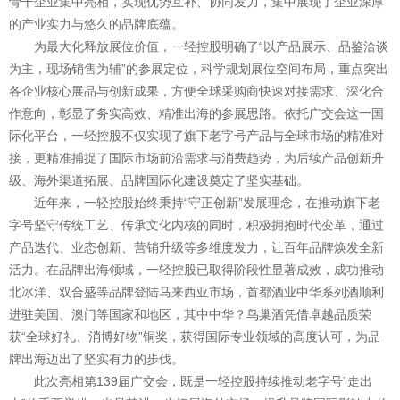
骨干企业集中亮相，实现优势互补、协同发力，集中展现了企业深厚
的产业实力与悠久的品牌底蕴。
为最大化释放展位价值，一轻控股明确了“以产品展示、品鉴洽谈
为主，现场销售为辅”的参展定位，科学规划展位空间布局，重点突出
各企业核心展品与创新成果，方便全球采购商快速对接需求、深化合
作意向，彰显了务实高效、精准出海的参展思路。依托广交会这一国
际化平台，一轻控股不仅实现了旗下老字号产品与全球市场的精准对
接，更精准捕捉了国际市场前沿需求与消费趋势，为后续产品创新升
级、海外渠道拓展、品牌国际化建设奠定了坚实基础。
近年来，一轻控股始终秉持“守正创新”发展理念，在推动旗下老
字号坚守传统工艺、传承文化内核的同时，积极拥抱时代变革，通过
产品迭代、业态创新、营销升级等多维度发力，让百年品牌焕发全新
活力。在品牌出海领域，一轻控股已取得阶段性显著成效，成功推动
北冰洋、双合盛等品牌登陆马来西亚市场，首都酒业中华系列酒顺利
进驻美国、澳门等国家和地区，其中中华？鸟巢酒凭借卓越品质荣
获“全球好礼、消博好物”铜奖，获得国际专业领域的高度认可，为品
牌出海迈出了坚实有力的步伐。
此次亮相第139届广交会，既是一轻控股持续推动老字号“走出