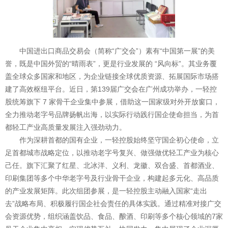
中国进出口商品交易会（简称“广交会”）素有“中国第一展”的美
誉，既是中国外贸的“晴雨表”，更是行业发展的 “风向标”。其业务覆
盖全球众多国家和地区，为企业链接全球优质资源、拓展国际市场搭
建了高效枢纽平台。近日，第139届广交会在广州成功举办，一轻控
股统筹旗下 7 家骨干企业集中参展，借助这一国家级对外开放窗口，
全力推动老字号品牌扬帆出海，以实际行动践行国企使命担当，为首
都轻工产业高质量发展注入强劲动力。
作为深耕首都的国有企业，一轻控股始终坚守国企初心使命，立
足首都城市战略定位，以推动老字号复兴、做强做优轻工产业为核心
己任。旗下汇聚了红星、北冰洋、义利、龙徽、双合盛、首都酒业、
印刷集团等多个中华老字号及行业骨干企业，构建起多元化、高品质
的产业发展矩阵。此次组团参展，是一轻控股主动融入国家“走出
去”战略布局、积极履行国企社会责任的具体实践。通过精准对接广交
会资源优势，组织涵盖饮品、食品、酿酒、印刷等多个核心领域的7家